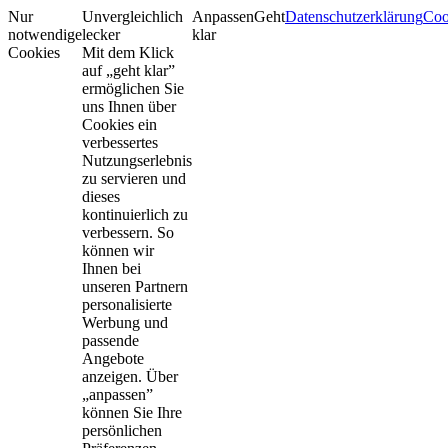
Nur
Unvergleichlich
Anpassen
Geht
Datenschutzerklärung
Coo
notwendige
lecker
klar
Cookies
Mit dem Klick
auf „geht klar”
ermöglichen Sie
uns Ihnen über
Cookies ein
verbessertes
Nutzungserlebnis
zu servieren und
dieses
kontinuierlich zu
verbessern. So
können wir
Ihnen bei
unseren Partnern
personalisierte
Werbung und
passende
Angebote
anzeigen. Über
„anpassen”
können Sie Ihre
persönlichen