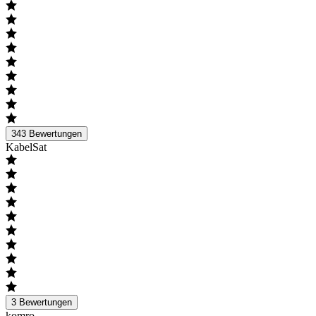
343
Bewertungen
KabelSat
3
Bewertungen
komro