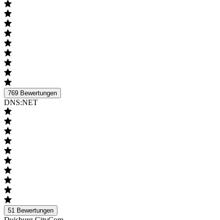
769
Bewertungen
DNS:NET
51
Bewertungen
Duisburg CityCom