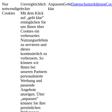
Nur
Unvergleichlich
Anpassen
Geht
Datenschutzerklärung
Coo
notwendige
lecker
klar
Cookies
Mit dem Klick
auf „geht klar”
ermöglichen Sie
uns Ihnen über
Cookies ein
verbessertes
Nutzungserlebnis
zu servieren und
dieses
kontinuierlich zu
verbessern. So
können wir
Ihnen bei
unseren Partnern
personalisierte
Werbung und
passende
Angebote
anzeigen. Über
„anpassen”
können Sie Ihre
persönlichen